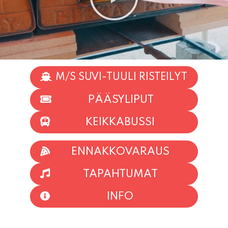
M/S SUVI-TUULI RISTEILYT
PÄÄSYLIPUT
KEIKKABUSSI
ENNAKKOVARAUS
TAPAHTUMAT
INFO
HIIO HOI!