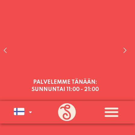
PALVELEMME TÄNÄÄN:
SUNNUNTAI
11:00 - 21:00
PALVELEMME PÄIVITTÄIN (MA-SU
KLO 11-21) SUNNUNTAIHIN 16.8.
SAAKKA JONKA JÄLKEEN OLEMME
AVOINNA VIIKONLOPPUISIN (PE-
SU) ELOKUUN LOPPUUN ASTI