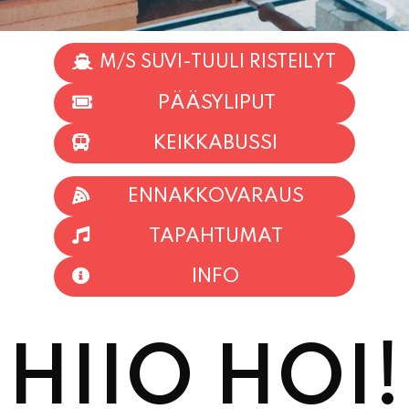
M/S SUVI-TUULI RISTEILYT
PÄÄSYLIPUT
KEIKKABUSSI
ENNAKKOVARAUS
TAPAHTUMAT
INFO
HIIO HOI!