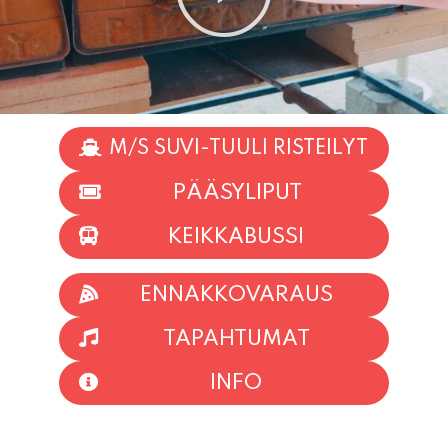
M/S SUVI-TUULI RISTEILYT
PÄÄSYLIPUT
KEIKKABUSSI
ENNAKKOVARAUS
TAPAHTUMAT
INFO