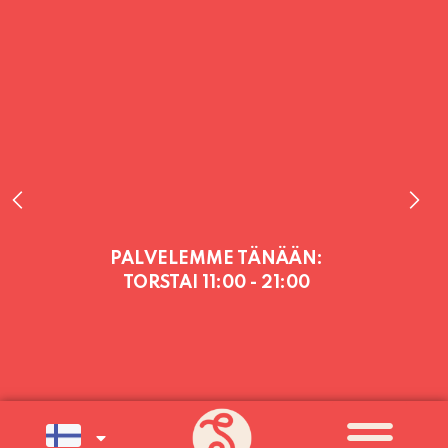
PALVELEMME TÄNÄÄN:
TORSTAI
11:00 - 21:00
PALVELEMME PÄIVITTÄIN (MA-SU
KLO 11-21) SUNNUNTAIHIN 16.8.
SAAKKA JONKA JÄLKEEN OLEMME
AVOINNA VIIKONLOPPUISIN (PE-
SU) ELOKUUN LOPPUUN ASTI
LÄMPIMÄSTI TERVETULOA!