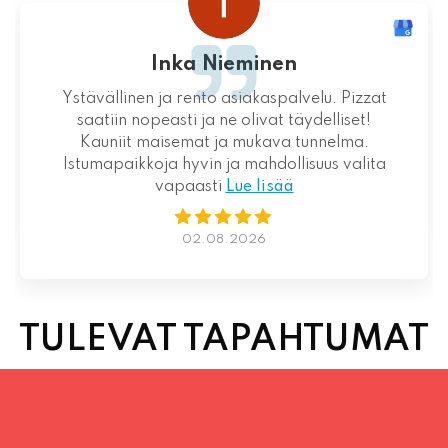
Loistava kokemus niin palvelun kuin ruoankin
suhteen!
01.08.2026
TULEVAT TAPAHTUMAT