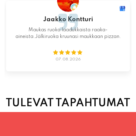
Mahtava paikka kokonaisuutena, ruoka,
miljöö ja henkilökunta ovat huippua ruuan
lisäksi.
06.08.2026
TULEVAT TAPAHTUMAT