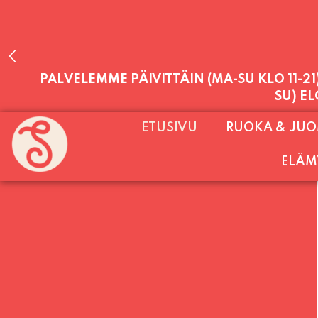
PALVELEMME PÄIVITTÄIN (MA-SU KLO 11-2
ETUSIVU
RUOKA & JU
SU) E
ELÄM