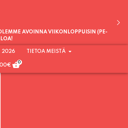
 OLEMME AVOINNA VIIKONLOPPUISIN (PE-
. 2026
TIETOA MEISTÄ
ULOA!
0
,00
€