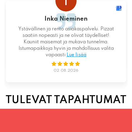
Loistava kokemus niin palvelun kuin ruoankin
suhteen!
01.08.2026
TULEVAT TAPAHTUMAT