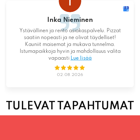
Loistava kokemus niin palvelun kuin ruoankin
suhteen!
01.08.2026
TULEVAT TAPAHTUMAT