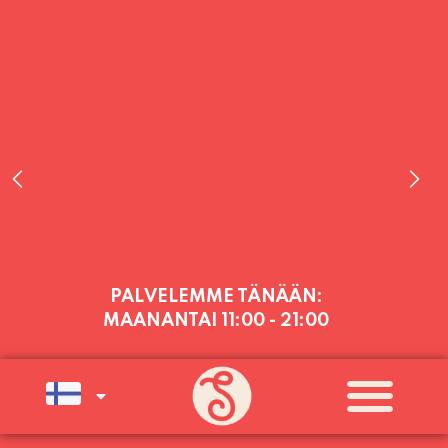
PALVELEMME TÄNÄÄN:
MAANANTAI
11:00 - 21:00
PALVELEMME PÄIVITTÄIN (MA-SU
KLO 11-21) SUNNUNTAIHIN 16.8.
SAAKKA JONKA JÄLKEEN OLEMME
AVOINNA VIIKONLOPPUISIN (PE-