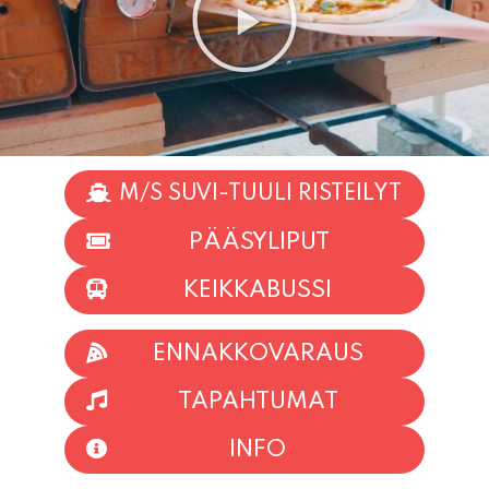
M/S SUVI-TUULI RISTEILYT
PÄÄSYLIPUT
KEIKKABUSSI
ENNAKKOVARAUS
TAPAHTUMAT
INFO