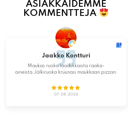
ASIAKKAIDEMME
KOMMENTTEJA
Jari-Pekka Rajasalo
Mahtava paikka kokonaisuutena, ruoka,
miljöö ja henkilökunta ovat huippua ruuan
lisäksi.
06.08.2026