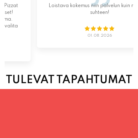
Loistava kokemus niin palvelun kuin ruoankin
suhteen!
01.08.2026
TULEVAT TAPAHTUMAT