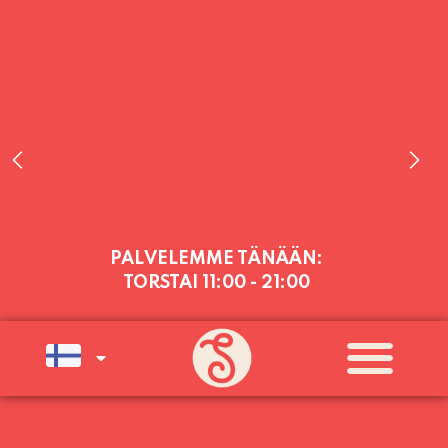
PALVELEMME TÄNÄÄN:
TORSTAI
11:00 - 21:00
PALVELEMME PÄIVITTÄIN (MA-SU
KLO 11-21) SUNNUNTAIHIN 16.8.
SAAKKA JONKA JÄLKEEN OLEMME
AVOINNA VIIKONLOPPUISIN (PE-
SU) ELOKUUN LOPPUUN ASTI
LÄMPIMÄSTI TERVETULOA!