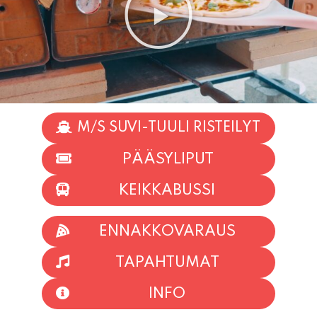
M/S SUVI-TUULI RISTEILYT
PÄÄSYLIPUT
KEIKKABUSSI
ENNAKKOVARAUS
TAPAHTUMAT
INFO