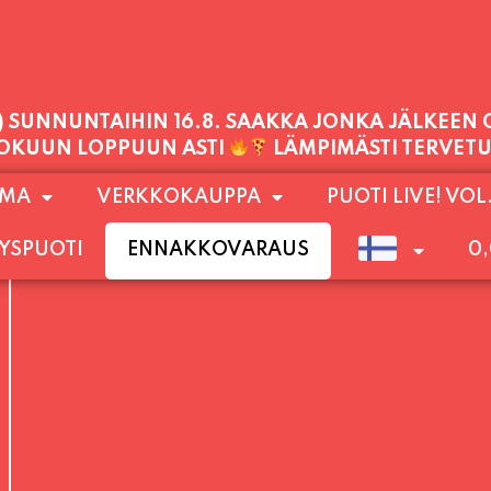
PALVELEMME TÄNÄÄN:
PERJANTAI
11:00 - 21:00
1) SUNNUNTAIHIN 16.8. SAAKKA JONKA JÄLKEEN
OMA
VERKKOKAUPPA
PUOTI LIVE! VOL
LOKUUN LOPPUUN ASTI
LÄMPIMÄSTI TERVET
YSPUOTI
ENNAKKOVARAUS
0