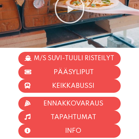
M/S SUVI-TUULI RISTEILYT
PÄÄSYLIPUT
KEIKKABUSSI
ENNAKKOVARAUS
TAPAHTUMAT
INFO