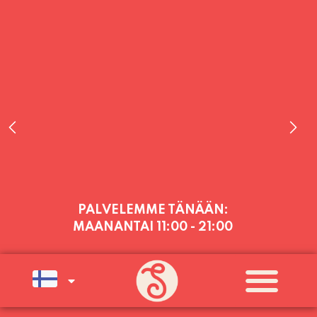
PALVELEMME TÄNÄÄN:
MAANANTAI
11:00 - 21:00
PALVELEMME PÄIVITTÄIN (MA-SU
KLO 11-21) SUNNUNTAIHIN 16.8.
SAAKKA JONKA JÄLKEEN OLEMME
AVOINNA VIIKONLOPPUISIN (PE-