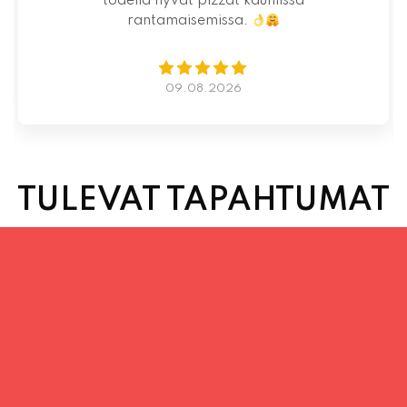
todella hyvät pizzat kauniissa
rantamaisemissa.
09.08.2026
TULEVAT TAPAHTUMAT