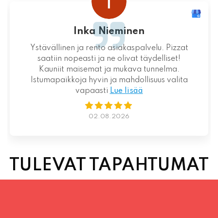
Loistava kokemus niin palvelun kuin ruoankin
suhteen!
01.08.2026
TULEVAT TAPAHTUMAT