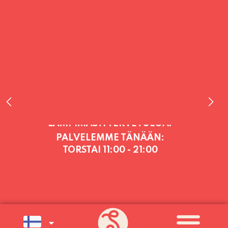
PALVELEMME TÄNÄÄN:
TORSTAI
11:00 - 21:00
PALVELEMME PÄIVITTÄIN (MA-SU
KLO 11-21) SUNNUNTAIHIN 16.8.
SAAKKA JONKA JÄLKEEN OLEMME
AVOINNA VIIKONLOPPUISIN (PE-
SU) ELOKUUN LOPPUUN ASTI
LÄMPIMÄSTI TERVETULOA!