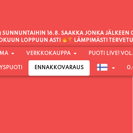
1) SUNNUNTAIHIN 16.8. SAAKKA JONKA JÄLKEEN
LOKUUN LOPPUUN ASTI
LÄMPIMÄSTI TERVET
PALVELEMME TÄNÄÄN:
OMA
VERKKOKAUPPA
PUOTI LIVE! VOL
LAUANTAI
11:00 - 21:00
YSPUOTI
ENNAKKOVARAUS
0