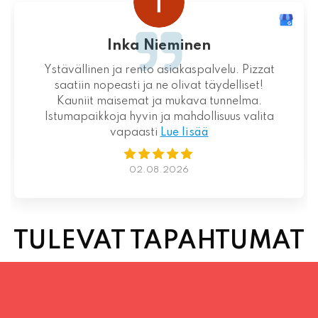
. Pizzat
Loistava kokemus niin palvelun kuin ru
lliset!
suhteen!
nelma.
s valita
01.08.2026
TULEVAT TAPAHTUMAT