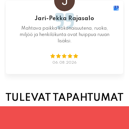
Aikaa varaamatta yllättävän nopeaa
toimintaa kauniina kesäiltana
04.08.2026
TULEVAT TAPAHTUMAT