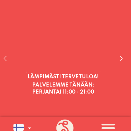
PALVELEMME TÄNÄÄN:
PERJANTAI
11:00 - 21:00
PALVELEMME PÄIVITTÄIN (MA-SU
KLO 11-21) SUNNUNTAIHIN 16.8.
SAAKKA JONKA JÄLKEEN OLEMME
AVOINNA VIIKONLOPPUISIN (PE-
SU) ELOKUUN LOPPUUN ASTI
LÄMPIMÄSTI TERVETULOA!