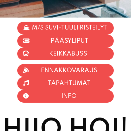
M/S SUVI-TUULI RISTEILYT
PÄÄSYLIPUT
KEIKKABUSSI
ENNAKKOVARAUS
TAPAHTUMAT
INFO
HIIO HOI!