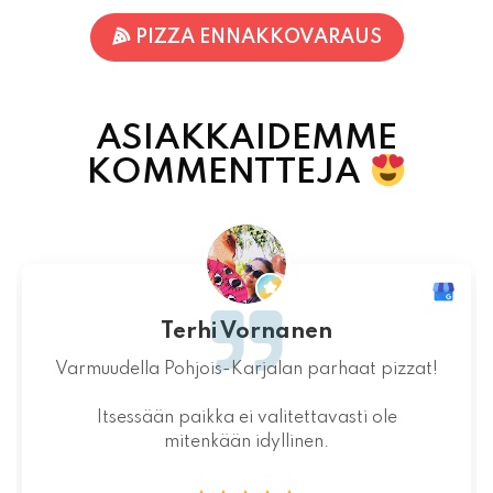
ASIAKKAIDEMME
KOMMENTTEJA
Jaakko Kontturi
Maukas ruoka laadukkaista raaka-
aineista.Jälkiruoka kruunasi maukkaan pizzan.
07.08.2026