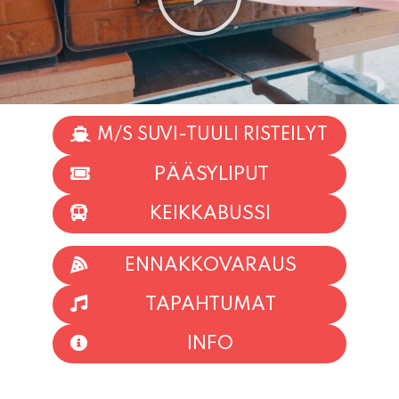
M/S SUVI-TUULI RISTEILYT
PÄÄSYLIPUT
KEIKKABUSSI
ENNAKKOVARAUS
TAPAHTUMAT
INFO
HIIO HOI!