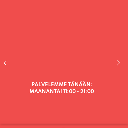
PALVELEMME TÄNÄÄN:
MAANANTAI
11:00 - 21:00
PALVELEMME PÄIVITTÄIN (MA-SU
KLO 11-21) SUNNUNTAIHIN 16.8.
SAAKKA JONKA JÄLKEEN OLEMME
AVOINNA VIIKONLOPPUISIN (PE-