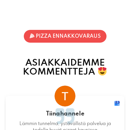
PIZZA ENNAKKOVARAUS
ASIAKKAIDEMME
KOMMENTTEJA
Terhi Vornanen
Varmuudella Pohjois-Karjalan parhaat pizzat!
Itsessään paikka ei valitettavasti ole
mitenkään idyllinen.