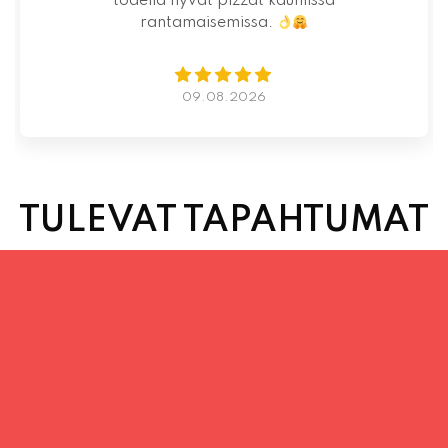
todella hyvät pizzat kauniissa
rantamaisemissa.
09.08.2026
TULEVAT TAPAHTUMAT