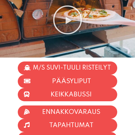
M/S SUVI-TUULI RISTEILYT
PÄÄSYLIPUT
KEIKKABUSSI
ENNAKKOVARAUS
TAPAHTUMAT
INFO