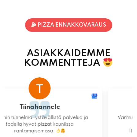
PIZZA ENNAKKOVARAUS
ASIAKKAIDEMME
KOMMENTTEJA
Terhi Vornanen
Varmuudella Pohjois-Karjalan parhaat pizzat!
Itsessään paikka ei valitettavasti ole
mitenkään idyllinen.