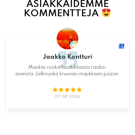
ASIAKKAIDEMME
KOMMENTTEJA
Jari-Pekka Rajasalo
Mahtava paikka kokonaisuutena, ruoka,
miljöö ja henkilökunta ovat huippua ruuan
lisäksi.
06.08.2026