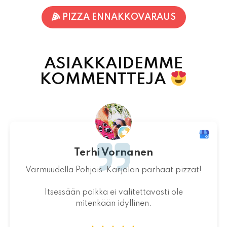
ASIAKKAIDEMME
KOMMENTTEJA
Jaakko Kontturi
Maukas ruoka laadukkaista raaka-
aineista.Jälkiruoka kruunasi maukkaan pizzan.
07.08.2026