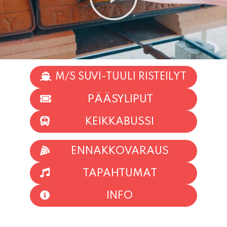
M/S SUVI-TUULI RISTEILYT
PÄÄSYLIPUT
KEIKKABUSSI
ENNAKKOVARAUS
TAPAHTUMAT
INFO
HIIO HOI!