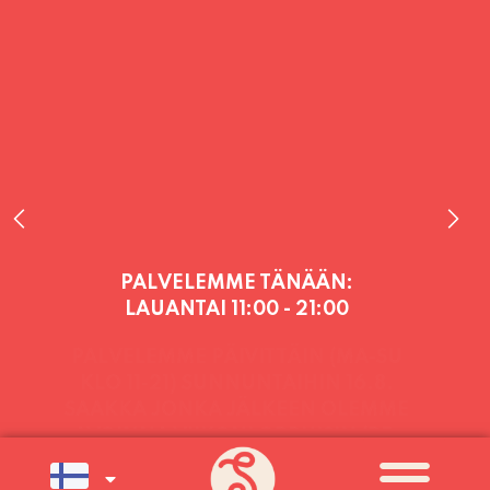
PALVELEMME TÄNÄÄN:
LAUANTAI
11:00 - 21:00
PALVELEMME PÄIVITTÄIN (MA-SU
KLO 11-21) SUNNUNTAIHIN 16.8.
SAAKKA JONKA JÄLKEEN OLEMME
AVOINNA VIIKONLOPPUISIN (PE-
SU) ELOKUUN LOPPUUN ASTI
LÄMPIMÄSTI TERVETULOA!