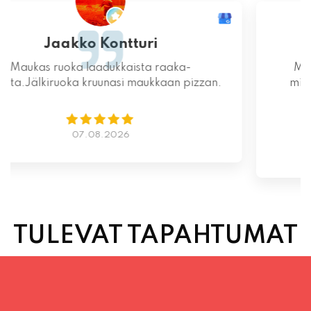
Mahtava paikka kokonaisuutena, ruoka,
miljöö ja henkilökunta ovat huippua ruuan
lisäksi.
06.08.2026
TULEVAT TAPAHTUMAT