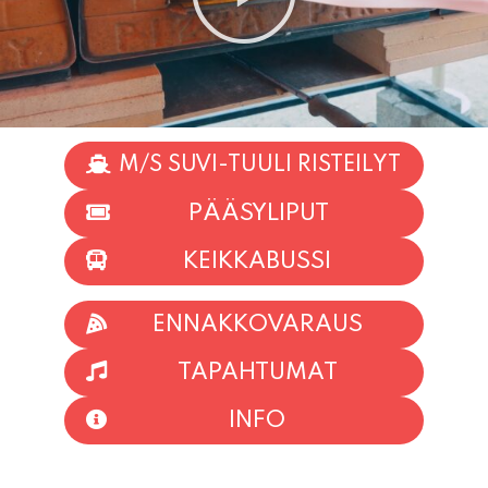
M/S SUVI-TUULI RISTEILYT
PÄÄSYLIPUT
KEIKKABUSSI
ENNAKKOVARAUS
TAPAHTUMAT
INFO
HIIO HOI!