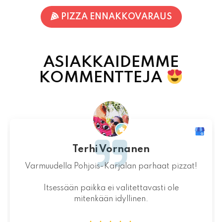
ASIAKKAIDEMME
KOMMENTTEJA
Jaakko Kontturi
Maukas ruoka laadukkaista raaka-
aineista.Jälkiruoka kruunasi maukkaan pizzan.
07.08.2026