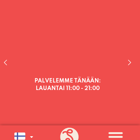
PALVELEMME TÄNÄÄN:
LAUANTAI
11:00 - 21:00
PALVELEMME PÄIVITTÄIN (MA-SU
KLO 11-21) SUNNUNTAIHIN 16.8.
SAAKKA JONKA JÄLKEEN OLEMME
AVOINNA VIIKONLOPPUISIN (PE-
SU) ELOKUUN LOPPUUN ASTI
LÄMPIMÄSTI TERVETULOA!