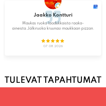
Mahtava paikka kokonaisuutena, ruoka,
miljöö ja henkilökunta ovat huippua ruuan
lisäksi.
06.08.2026
TULEVAT TAPAHTUMAT