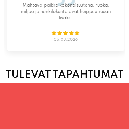
Mahtava paikka kokonaisuutena, ruoka,
miljöö ja henkilökunta ovat huippua ruuan
lisäksi.
06.08.2026
TULEVAT TAPAHTUMAT