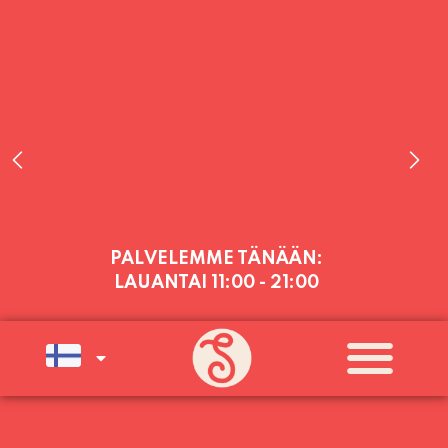
PALVELEMME TÄNÄÄN:
LAUANTAI
11:00 - 21:00
PALVELEMME PÄIVITTÄIN (MA-SU
KLO 11-21) SUNNUNTAIHIN 16.8.
SAAKKA JONKA JÄLKEEN OLEMME
AVOINNA VIIKONLOPPUISIN (PE-
SU) ELOKUUN LOPPUUN ASTI
LÄMPIMÄSTI TERVETULOA!