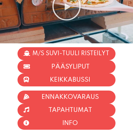
M/S SUVI-TUULI RISTEILYT
PÄÄSYLIPUT
KEIKKABUSSI
ENNAKKOVARAUS
TAPAHTUMAT
INFO