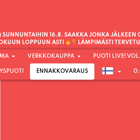
PALVELEMME TÄNÄÄN:
PERJANTAI
11:00 - 21:00
1) SUNNUNTAIHIN 16.8. SAAKKA JONKA JÄLKEEN
OMA
VERKKOKAUPPA
PUOTI LIVE! VOL
LOKUUN LOPPUUN ASTI
LÄMPIMÄSTI TERVET
YSPUOTI
ENNAKKOVARAUS
0