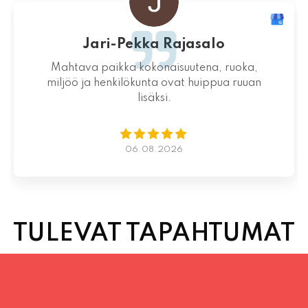
Aikaa varaamatta yllättävän nopeaa
toimintaa kauniina kesäiltana
04.08.2026
TULEVAT TAPAHTUMAT