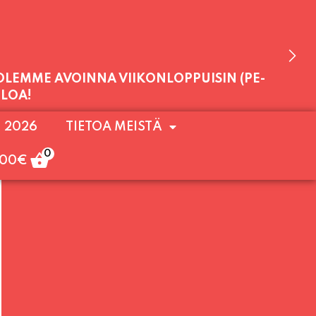
 VAIHTO KLO 20:30 ALKAEN.)
11:00 - 23:30
 OLEMME AVOINNA VIIKONLOPPUISIN (PE-
. 2026
TIETOA MEISTÄ
ULOA!
0
,00
€