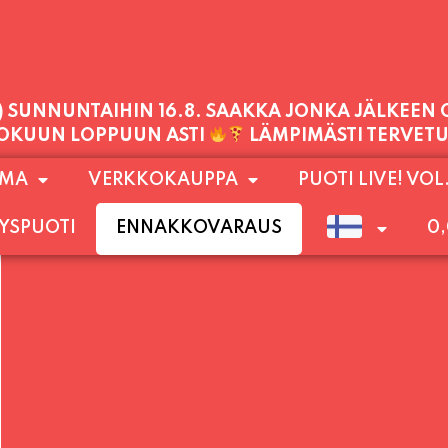
PALVELEMME TÄNÄÄN:
 KLO 21:30, LIPUT PORTILTA 25€. RANNEKKEIDEN
1) SUNNUNTAIHIN 16.8. SAAKKA JONKA JÄLKEEN
OMA
VERKKOKAUPPA
PUOTI LIVE! VOL
LOKUUN LOPPUUN ASTI
LÄMPIMÄSTI TERVET
YSPUOTI
ENNAKKOVARAUS
0