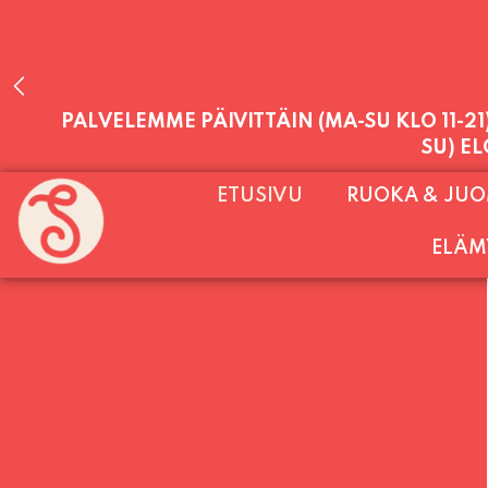
LAUANTAI (PUOTI LIVE! HUGO - SHOWTIME
PALVELEMME PÄIVITTÄIN (MA-SU KLO 11-2
ETUSIVU
RUOKA & JU
SU) E
ELÄM