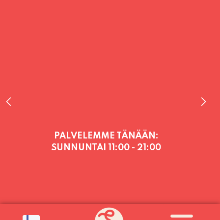
PALVELEMME TÄNÄÄN:
SUNNUNTAI
11:00 - 21:00
PALVELEMME PÄIVITTÄIN (MA-SU
KLO 11-21) SUNNUNTAIHIN 16.8.
SAAKKA JONKA JÄLKEEN OLEMME
AVOINNA VIIKONLOPPUISIN (PE-
SU) ELOKUUN LOPPUUN ASTI