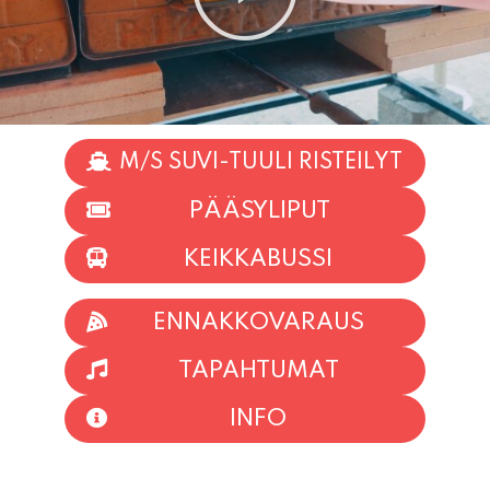
M/S SUVI-TUULI RISTEILYT
PÄÄSYLIPUT
KEIKKABUSSI
ENNAKKOVARAUS
TAPAHTUMAT
INFO
HIIO HOI!