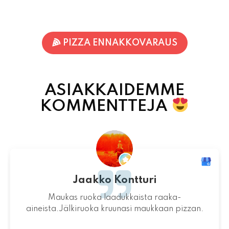
PIZZA ENNAKKOVARAUS
ASIAKKAIDEMME
KOMMENTTEJA
Jari-Pekka Rajasalo
Mahtava paikka kokonaisuutena, ruoka,
miljöö ja henkilökunta ovat huippua ruuan
lisäksi.
06.08.2026