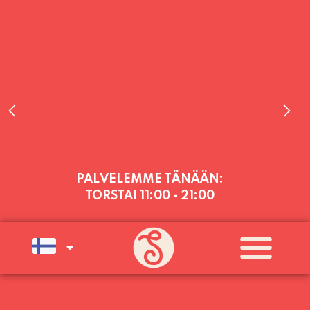
PALVELEMME TÄNÄÄN:
TORSTAI
11:00 - 21:00
PALVELEMME PÄIVITTÄIN (MA-SU
KLO 11-21) SUNNUNTAIHIN 16.8.
SAAKKA JONKA JÄLKEEN OLEMME
AVOINNA VIIKONLOPPUISIN (PE-
SU) ELOKUUN LOPPUUN ASTI
LÄMPIMÄSTI TERVETULOA!