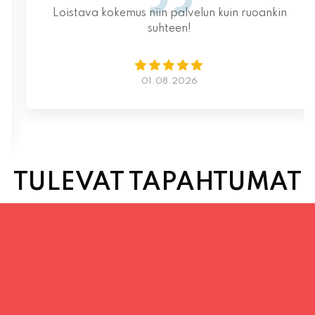
Loistava kokemus niin palvelun kuin ruoankin
suhteen!
01.08.2026
TULEVAT TAPAHTUMAT