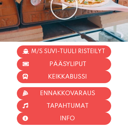
M/S SUVI-TUULI RISTEILYT
PÄÄSYLIPUT
KEIKKABUSSI
ENNAKKOVARAUS
TAPAHTUMAT
INFO