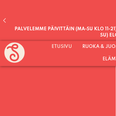
PALVELEMME PÄIVITTÄIN (MA-SU KLO 11-2
ETUSIVU
RUOKA & JU
SU) E
ELÄM