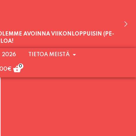
 OLEMME AVOINNA VIIKONLOPPUISIN (PE-
. 2026
TIETOA MEISTÄ
ULOA!
0
,00
€