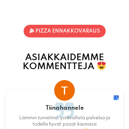
PIZZA ENNAKKOVARAUS
ASIAKKAIDEMME
KOMMENTTEJA
Terhi Vornanen
Varmuudella Pohjois-Karjalan parhaat pizzat!
Itsessään paikka ei valitettavasti ole
mitenkään idyllinen.