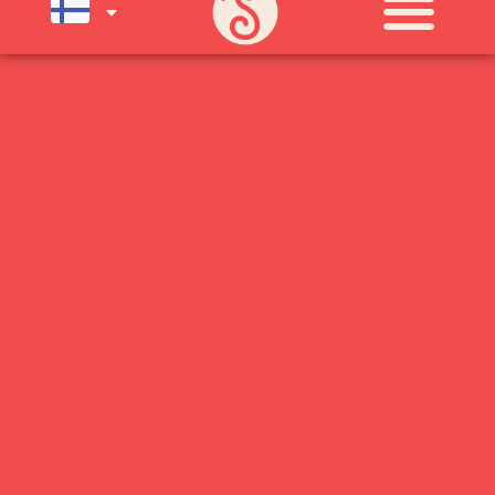
SU) ELOKUUN LOPPUUN ASTI
LÄMPIMÄSTI TERVETULOA!