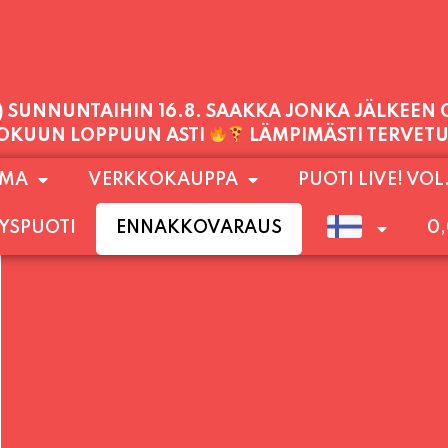
PALVELEMME TÄNÄÄN:
LAUANTAI
11:00 - 21:00
1) SUNNUNTAIHIN 16.8. SAAKKA JONKA JÄLKEEN
OMA
VERKKOKAUPPA
PUOTI LIVE! VOL
LOKUUN LOPPUUN ASTI
LÄMPIMÄSTI TERVET
YSPUOTI
ENNAKKOVARAUS
0