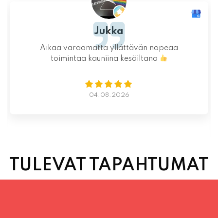
Ystävällinen ja rento asiakaspalvelu. Pizzat
saatiin nopeasti ja ne olivat täydelliset!
Kauniit maisemat ja mukava tunnelma.
Istumapaikkoja hyvin ja mahdollisuus valita
vapaasti
Lue lisää
02.08.2026
TULEVAT TAPAHTUMAT