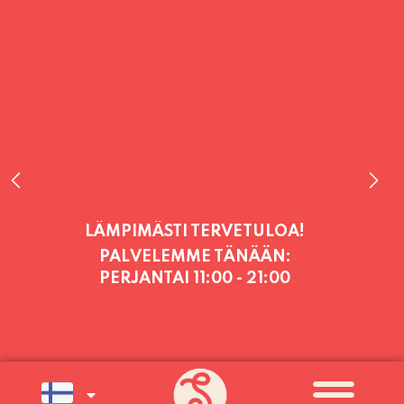
PALVELEMME TÄNÄÄN:
PERJANTAI
11:00 - 21:00
PALVELEMME PÄIVITTÄIN (MA-SU
KLO 11-21) SUNNUNTAIHIN 16.8.
SAAKKA JONKA JÄLKEEN OLEMME
AVOINNA VIIKONLOPPUISIN (PE-
SU) ELOKUUN LOPPUUN ASTI
LÄMPIMÄSTI TERVETULOA!