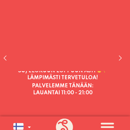
PALVELEMME TÄNÄÄN:
LAUANTAI
11:00 - 21:00
PALVELEMME PÄIVITTÄIN (MA-SU
KLO 11-21) SUNNUNTAIHIN 16.8.
SAAKKA JONKA JÄLKEEN OLEMME
AVOINNA VIIKONLOPPUISIN (PE-
SU) ELOKUUN LOPPUUN ASTI
LÄMPIMÄSTI TERVETULOA!