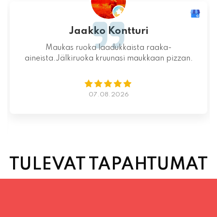
Mahtava paikka kokonaisuutena, ruoka,
miljöö ja henkilökunta ovat huippua ruuan
lisäksi.
06.08.2026
TULEVAT TAPAHTUMAT