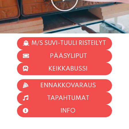
M/S SUVI-TUULI RISTEILYT
PÄÄSYLIPUT
KEIKKABUSSI
ENNAKKOVARAUS
TAPAHTUMAT
INFO