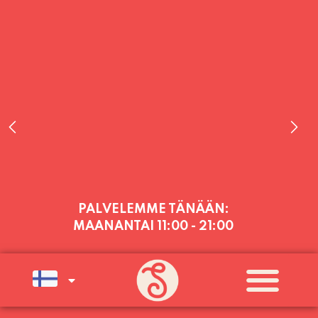
PALVELEMME TÄNÄÄN:
MAANANTAI
11:00 - 21:00
PALVELEMME PÄIVITTÄIN (MA-SU
KLO 11-21) SUNNUNTAIHIN 16.8.
SAAKKA JONKA JÄLKEEN OLEMME
AVOINNA VIIKONLOPPUISIN (PE-