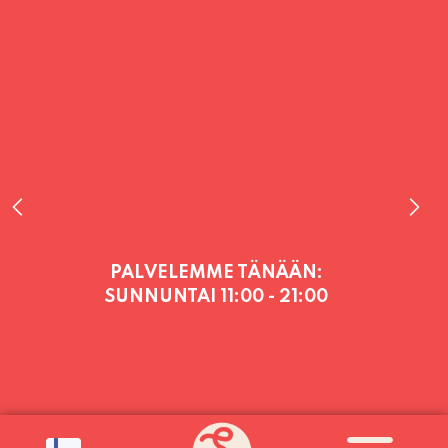
PALVELEMME TÄNÄÄN:
SUNNUNTAI
11:00 - 21:00
PALVELEMME PÄIVITTÄIN (MA-SU
KLO 11-21) SUNNUNTAIHIN 16.8.
SAAKKA JONKA JÄLKEEN OLEMME
AVOINNA VIIKONLOPPUISIN (PE-
SU) ELOKUUN LOPPUUN ASTI