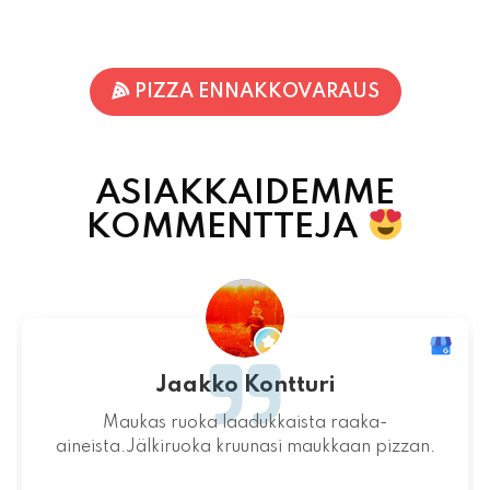
PIZZA ENNAKKOVARAUS
ASIAKKAIDEMME
KOMMENTTEJA
Jari-Pekka Rajasalo
Mahtava paikka kokonaisuutena, ruoka,
miljöö ja henkilökunta ovat huippua ruuan
lisäksi.
06.08.2026