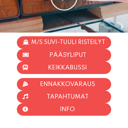
M/S SUVI-TUULI RISTEILYT
PÄÄSYLIPUT
KEIKKABUSSI
ENNAKKOVARAUS
TAPAHTUMAT
INFO
HIIO HOI!