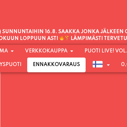
PALVELEMME TÄNÄÄN:
LAUANTAI
11:00 - 21:00
1) SUNNUNTAIHIN 16.8. SAAKKA JONKA JÄLKEEN
OMA
VERKKOKAUPPA
PUOTI LIVE! VOL
LOKUUN LOPPUUN ASTI
LÄMPIMÄSTI TERVET
YSPUOTI
ENNAKKOVARAUS
0