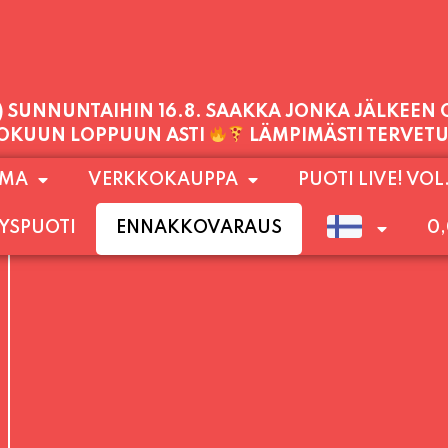
PALVELEMME TÄNÄÄN:
LAUANTAI
11:00 - 21:00
1) SUNNUNTAIHIN 16.8. SAAKKA JONKA JÄLKEEN
OMA
VERKKOKAUPPA
PUOTI LIVE! VOL
LOKUUN LOPPUUN ASTI
LÄMPIMÄSTI TERVET
YSPUOTI
ENNAKKOVARAUS
0