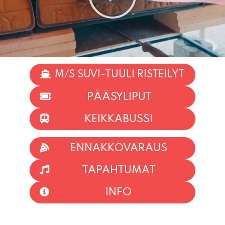
M/S SUVI-TUULI RISTEILYT
PÄÄSYLIPUT
KEIKKABUSSI
ENNAKKOVARAUS
TAPAHTUMAT
INFO