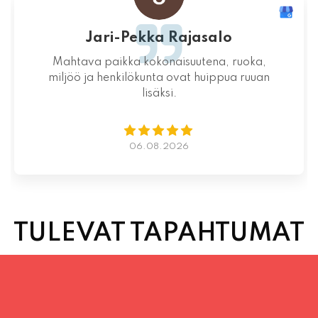
Aikaa varaamatta yllättävän nopeaa
toimintaa kauniina kesäiltana
04.08.2026
TULEVAT TAPAHTUMAT