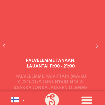
PALVELEMME TÄNÄÄN:
LAUANTAI
11:00 - 21:00
PALVELEMME PÄIVITTÄIN (MA-SU
KLO 11-21) SUNNUNTAIHIN 16.8.
SAAKKA JONKA JÄLKEEN OLEMME
AVOINNA VIIKONLOPPUISIN (PE-
SU) ELOKUUN LOPPUUN ASTI
LÄMPIMÄSTI TERVETULOA!