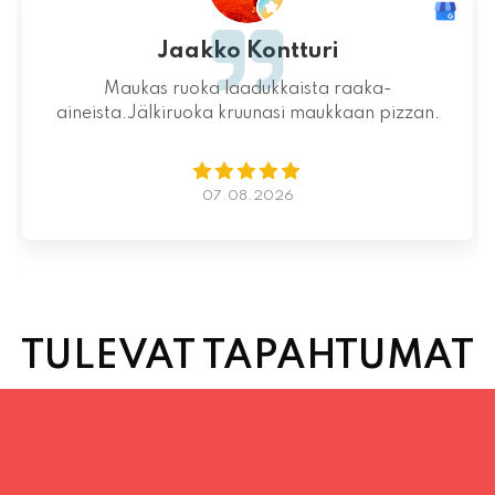
Mahtava paikka kokonaisuutena, ruoka,
miljöö ja henkilökunta ovat huippua ruuan
lisäksi.
06.08.2026
TULEVAT TAPAHTUMAT