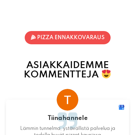
PIZZA ENNAKKOVARAUS
ASIAKKAIDEMME
KOMMENTTEJA
Terhi Vornanen
Varmuudella Pohjois-Karjalan parhaat pizzat!
Itsessään paikka ei valitettavasti ole
mitenkään idyllinen.