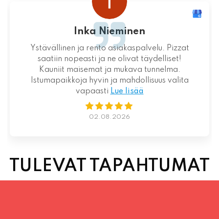
Loistava kokemus niin palvelun kuin ruoankin
suhteen!
01.08.2026
TULEVAT TAPAHTUMAT