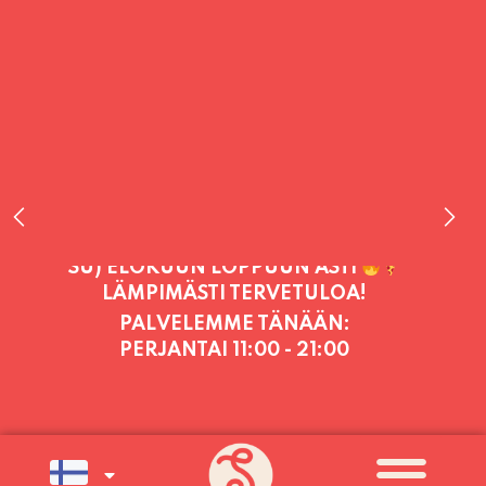
PALVELEMME TÄNÄÄN:
PERJANTAI
11:00 - 21:00
PALVELEMME PÄIVITTÄIN (MA-SU
KLO 11-21) SUNNUNTAIHIN 16.8.
SAAKKA JONKA JÄLKEEN OLEMME
AVOINNA VIIKONLOPPUISIN (PE-
SU) ELOKUUN LOPPUUN ASTI
LÄMPIMÄSTI TERVETULOA!