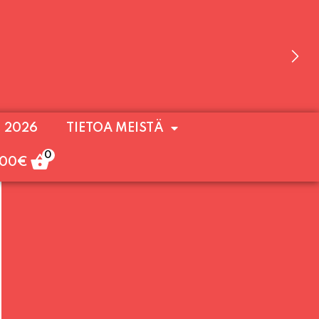
 OLEMME AVOINNA VIIKONLOPPUISIN (PE-
. 2026
TIETOA MEISTÄ
ULOA!
0
,00
€