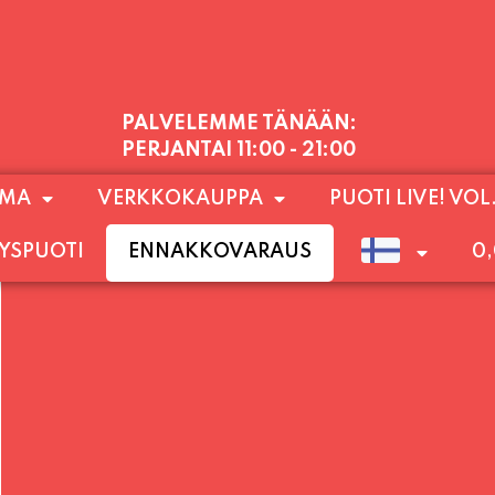
PALVELEMME TÄNÄÄN:
PERJANTAI
11:00 - 21:00
1) SUNNUNTAIHIN 16.8. SAAKKA JONKA JÄLKEEN
OMA
VERKKOKAUPPA
PUOTI LIVE! VOL
LOKUUN LOPPUUN ASTI
LÄMPIMÄSTI TERVET
YSPUOTI
ENNAKKOVARAUS
0