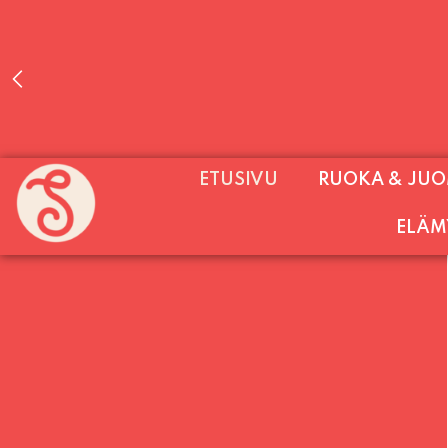
PALVELEMME PÄIVITTÄIN (MA-SU KLO 11-2
ETUSIVU
RUOKA & JU
SU) E
ELÄM