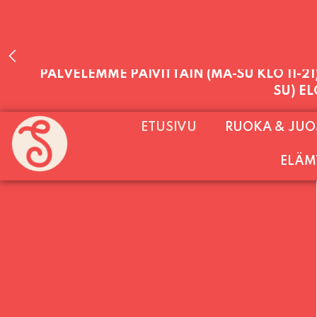
PALVELEMME PÄIVITTÄIN (MA-SU KLO 11-2
ETUSIVU
RUOKA & JU
SU) E
ELÄM