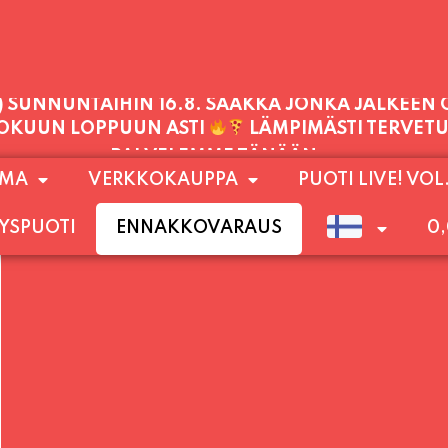
PALVELEMME TÄNÄÄN:
SUNNUNTAI
11:00 - 21:00
1) SUNNUNTAIHIN 16.8. SAAKKA JONKA JÄLKEEN
OMA
VERKKOKAUPPA
PUOTI LIVE! VOL
LOKUUN LOPPUUN ASTI
LÄMPIMÄSTI TERVET
YSPUOTI
ENNAKKOVARAUS
0